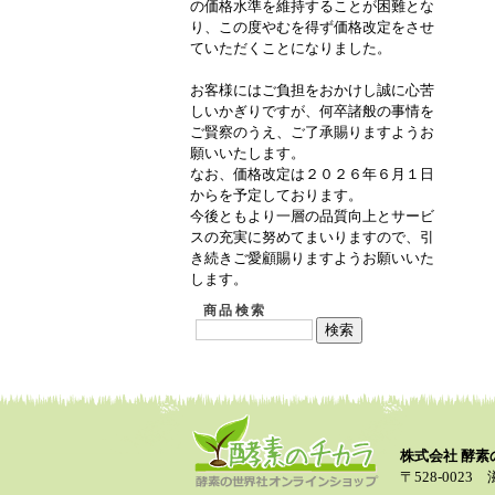
の価格水準を維持することが困難とな
り、この度やむを得ず価格改定をさせ
ていただくことになりました。
お客様にはご負担をおかけし誠に心苦
しいかぎりですが、何卒諸般の事情を
ご賢察のうえ、ご了承賜りますようお
願いいたします。
なお、価格改定は２０２６年６月１日
からを予定しております。
今後ともより一層の品質向上とサービ
スの充実に努めてまいりますので、引
き続きご愛顧賜りますようお願いいた
します。
商品検索
株式会社 酵
〒528-0023 