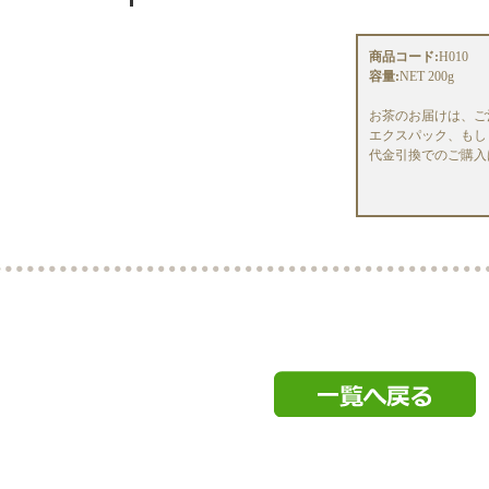
商品コード:
H010
容量:
NET 200g
お茶のお届けは、ご
エクスパック、もし
代金引換でのご購入