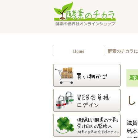
Home
酵素のチカラに
新
し
滋賀
島本