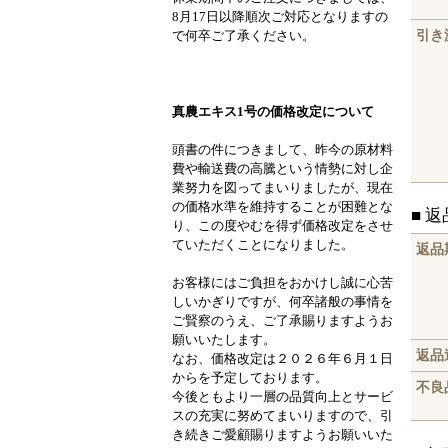
8月17日以降順次ご対応となりますの
引き
で何卒ご了承ください。
真農エキス1号の価格改定について
頭書の件につきまして、昨今の原材料
費や輸送費の高騰という情勢に対し企
業努力を図ってまいりましたが、現在
の価格水準を維持することが困難とな
■ 
り、この度やむを得ず価格改定をさせ
ていただくことになりました。
返品
お客様にはご負担をおかけし誠に心苦
しいかぎりですが、何卒諸般の事情を
ご賢察のうえ、ご了承賜りますようお
願いいたします。
返品
なお、価格改定は２０２６年６月１日
からを予定しております。
不良
今後ともより一層の品質向上とサービ
スの充実に努めてまいりますので、引
き続きご愛顧賜りますようお願いいた