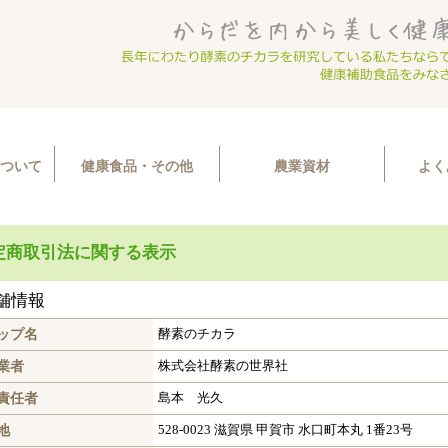
ついて
健康食品・その他
農業資材
よく
定商取引法に関する表示
店舗情報
ップ名
酵素のチカラ
業者
株式会社酵素の世界社
責任者
島本 光久
地
528-0023 滋賀県 甲賀市 水口町本丸 1番23号