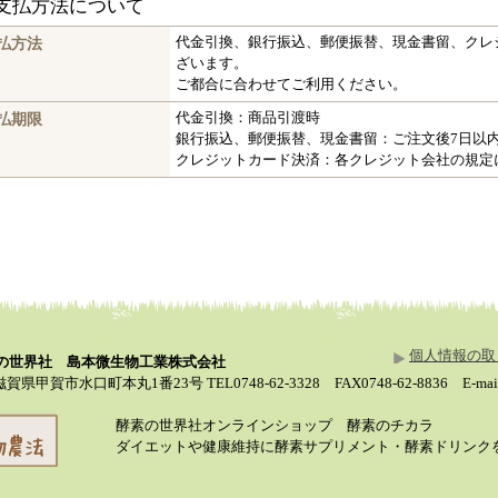
お支払方法について
払方法
代金引換、銀行振込、郵便振替、現金書留、クレ
ざいます。
ご都合に合わせてご利用ください。
払期限
代金引換：商品引渡時
銀行振込、郵便振替、現金書留：ご注文後7日以
クレジットカード決済：各クレジット会社の規定
個人情報の取
素の世界社 島本微生物工業株式会社
滋賀県甲賀市水口町本丸1番23号 TEL0748-62-3328 FAX0748-62-8836 E-mail in
酵素の世界社オンラインショップ 酵素のチカラ
ダイエットや健康維持に酵素サプリメント・酵素ドリンクを