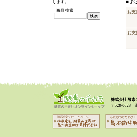
■ 
します。
商品検索
お支
お支
株式会社 酵
〒528-0023 