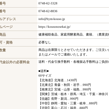
番号
0748-62-3328
X番号
0748-62-8836
ルアドレス
info@bym-kouso.jp
ムページ
https://kousonosekai.jp/
商品
健康補助食品、家庭用酵素商品、書籍、（農業資
可・資格
必要なし
数量
商品は在庫限りとさせていただきます。ご注文い
またはメールでご連絡いたします。
代金以外の必要料金
送料・代金引換手数料・各種振込手数料はご負担
■送料■
60サイズ
【北海道】北海道…1430円
【北東北】青森・秋田・岩手…990円
【南東北】宮城・山形・福島…990円
【関東】茨城・栃木・群馬・埼玉・千葉・神奈川・
【信越】長野・新潟…990円
【中部】静岡・愛知・三重・岐阜…880円
【北陸】富山・石川・福井…880円