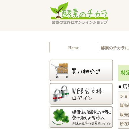
Home
酵素のチカラに
特
■ 
ショ
販売
販売
所在