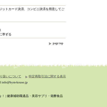
ジットカード決済、コンビニ決済を用意してご
内
に準ずる
page top
り扱いについて
特定商取引法に関する表示
fo@bym-kouso.jp
！ | 健康補助職遺品・美容サプリ・発酵食品