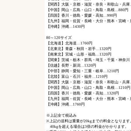
【関西】大阪・京都・滋賀・奈良・和歌山・兵庫…
【中国】岡山・広島・山口・鳥取・島根…880円
【四国】香川・徳島・愛媛・高知…990円
【九州】福岡・佐賀・長崎・大分・熊本・宮崎・鹿
【沖縄】沖縄…1430円
80～120サイズ
【北海道】北海道…1760円
【北東北】青森・秋田・岩手…1320円
【南東北】宮城・山形・福島…1320円
【関東】茨城・栃木・群馬・埼玉・千葉・神奈川・
【信越】長野・新潟…1320円
【中部】静岡・愛知・三重・岐阜…1210円
【北陸】富山・石川・福井…1210円
【関西】大阪・京都・滋賀・奈良・和歌山・兵庫…
【中国】岡山・広島・山口・鳥取・島根…1210円
【四国】香川・徳島・愛媛・高知…1320円
【九州】福岡・佐賀・長崎・大分・熊本・宮崎・鹿
【沖縄】沖縄…1760円
※上記全て税込み
※上記の送料は重量が20kgまでの料金となります
40kgを超える場合は3倍の料金がかかります。