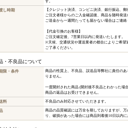
す。
渡し時期
【クレジット決済、コンビニ決済、銀行振込、郵
ご注文者様からのご入金確認後、商品を随時発送
ご送金から一週間たっても届かない場合はご連絡
【代金引換のお客様】
ご注文確定後、7営業日以内に発送いたします。
※天候、交通状況や運送業者の都合によりご希望
ご了承ください。
返品・不良品について
期限・条件
商品の性質上、不良品、誤送品等弊社に責任のあ
りません。
一度開封された商品 (開封後不良品とわかった場
商品の返品はお受けできません。
送料
不良品のみ対応させていただきます。
品
商品の品質確認には万全を期しておりますが、万
り、破損があった場合には商品到着後10日以内