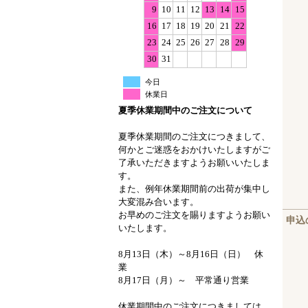
9
10
11
12
13
14
15
16
17
18
19
20
21
22
23
24
25
26
27
28
29
30
31
今日
休業日
夏季休業期間中のご注文について
夏季休業期間のご注文につきまして、
何かとご迷惑をおかけいたしますがご
了承いただきますようお願いいたしま
す。
また、例年休業期間前の出荷が集中し
大変混み合います。
お早めのご注文を賜りますようお願い
申込
いたします。
8月13日（木）～8月16日（日） 休
業
8月17日（月）～ 平常通り営業
休業期間中のご注文につきましては、