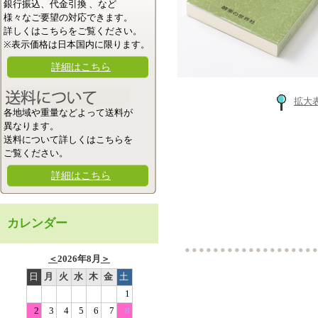
銀行振込、代金引換 、など
様々なご要望の対応できます。
詳しくはこちらをご覧ください。
※表示価格は日本国内に限ります。
詳細はこちら
拡大
各地域や重量などよって送料が
異なります。
送料について詳しくはこちらを
ご覧ください。
詳細はこちら
カレンダー
＜
2026年8月
＞
日
月
火
水
木
金
土
1
2
3
4
5
6
7
8