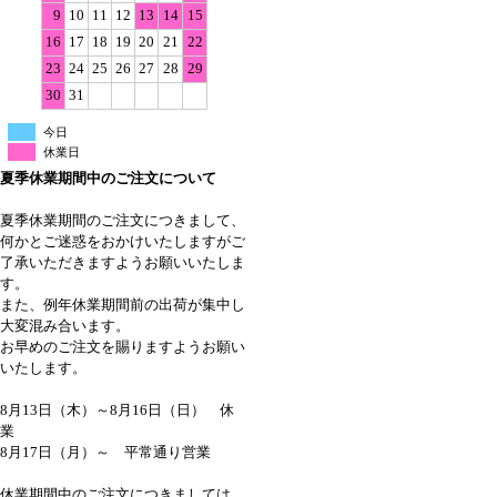
9
10
11
12
13
14
15
16
17
18
19
20
21
22
23
24
25
26
27
28
29
30
31
今日
休業日
夏季休業期間中のご注文について
夏季休業期間のご注文につきまして、
何かとご迷惑をおかけいたしますがご
了承いただきますようお願いいたしま
す。
また、例年休業期間前の出荷が集中し
大変混み合います。
お早めのご注文を賜りますようお願い
いたします。
8月13日（木）～8月16日（日） 休
業
8月17日（月）～ 平常通り営業
休業期間中のご注文につきましては、