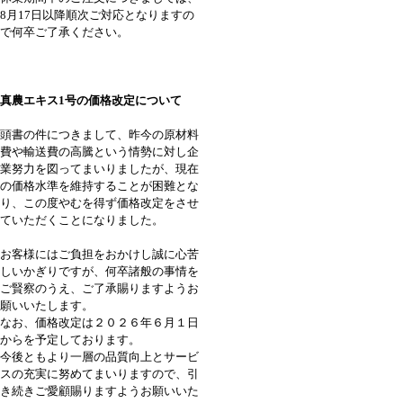
8月17日以降順次ご対応となりますの
で何卒ご了承ください。
真農エキス1号の価格改定について
頭書の件につきまして、昨今の原材料
費や輸送費の高騰という情勢に対し企
業努力を図ってまいりましたが、現在
の価格水準を維持することが困難とな
り、この度やむを得ず価格改定をさせ
ていただくことになりました。
お客様にはご負担をおかけし誠に心苦
しいかぎりですが、何卒諸般の事情を
ご賢察のうえ、ご了承賜りますようお
願いいたします。
なお、価格改定は２０２６年６月１日
からを予定しております。
今後ともより一層の品質向上とサービ
スの充実に努めてまいりますので、引
き続きご愛顧賜りますようお願いいた